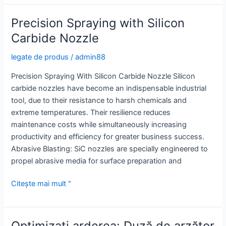
with
Reaction
Precision Spraying with Silicon
Bonded
Carbide Nozzle
SiC
legate de produs
/
admin88
Precision Spraying With Silicon Carbide Nozzle Silicon
carbide nozzles have become an indispensable industrial
tool, due to their resistance to harsh chemicals and
extreme temperatures. Their resilience reduces
maintenance costs while simultaneously increasing
productivity and efficiency for greater business success.
Abrasive Blasting: SiC nozzles are specially engineered to
propel abrasive media for surface preparation and
Precision
Citește mai mult "
Spraying
with
Silicon
Optimizați arderea: Duză de arzător