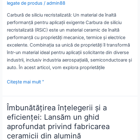
legate de produs
/
admin88
Carbură de siliciu recristalizată: Un material de înaltă
performanță pentru aplicații exigente Carbura de siliciu
recristalizată (RSiC) este un material ceramic de înaltă
performanță cu proprietăți mecanice, termice și electrice
excelente. Combinația sa unică de proprietăți îl transformă
într-un material ideal pentru aplicații solicitante din diverse
industrii, inclusiv industria aerospațială, semiconductoare și
auto. În acest articol, vom explora proprietățile
Carbură
Citește mai mult "
de
siliciu
recristalizată:
Îmbunătățirea înțelegerii și a
Un
eficienței: Lansăm un ghid
material
aprofundat privind fabricarea
de
înaltă
ceramicii din alumină