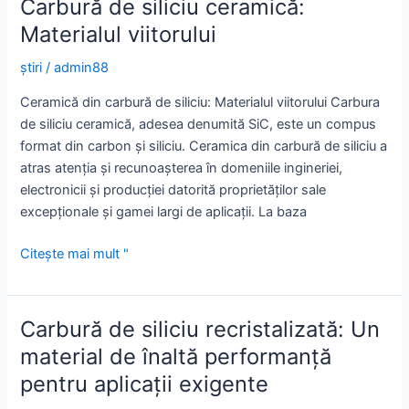
Carbură de siliciu ceramică:
arzător
Materialul viitorului
de
înaltă
știri
/
admin88
performanță
Ceramică din carbură de siliciu: Materialul viitorului Carbura
din
de siliciu ceramică, adesea denumită SiC, este un compus
carbură
format din carbon și siliciu. Ceramica din carbură de siliciu a
de
atras atenția și recunoașterea în domeniile ingineriei,
siliciu
electronicii și producției datorită proprietăților sale
excepționale și gamei largi de aplicații. La baza
Carbură
Citește mai mult "
de
siliciu
ceramică:
Carbură de siliciu recristalizată: Un
Materialul
material de înaltă performanță
viitorului
pentru aplicații exigente