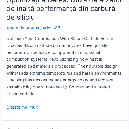
Carbide
de înaltă performanță din carbură
Nozzle
de siliciu
legate de produs
/
admin88
Optimize Your Combustion With Silicon Carbide Burner
Nozzles Silicon carbide burner nozzles have quickly
become indispensable components in industrial
combustion systems, revolutionizing how heat is
generated and materials processed. Their durable design
withstands extreme temperatures and harsh environments
– helping businesses reduce energy costs and achieve
sustainability goals more easily. Bonded and sintered
silicon carbide
Optimizați
Citește mai mult "
arderea:
Duză
de