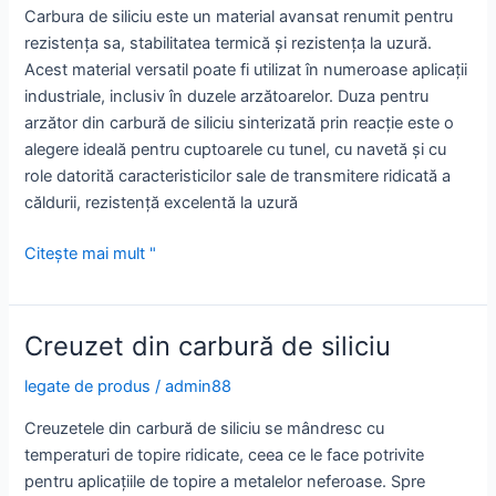
Carbura de siliciu este un material avansat renumit pentru
aprofundat
rezistența sa, stabilitatea termică și rezistența la uzură.
privind
Acest material versatil poate fi utilizat în numeroase aplicații
fabricarea
industriale, inclusiv în duzele arzătoarelor. Duza pentru
ceramicii
arzător din carbură de siliciu sinterizată prin reacție este o
din
alegere ideală pentru cuptoarele cu tunel, cu navetă și cu
alumină
role datorită caracteristicilor sale de transmitere ridicată a
căldurii, rezistență excelentă la uzură
Avantajul
Citește mai mult "
duzei
pentru
arzător
Creuzet din carbură de siliciu
din
carbură
legate de produs
/
admin88
de
Creuzetele din carbură de siliciu se mândresc cu
siliciu
temperaturi de topire ridicate, ceea ce le face potrivite
pentru aplicațiile de topire a metalelor neferoase. Spre