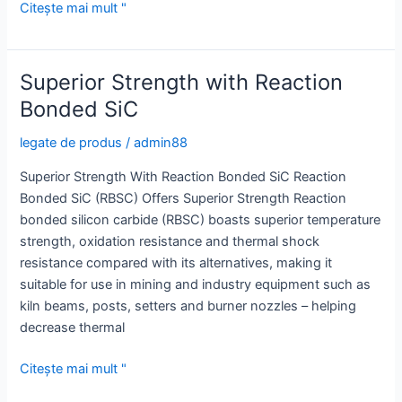
Optimize
Citește mai mult "
Heat
Transfer
with
Superior Strength with Reaction
a
Bonded SiC
High
Quality
legate de produs
/
admin88
Silicon
Superior Strength With Reaction Bonded SiC Reaction
Carbide
Bonded SiC (RBSC) Offers Superior Strength Reaction
Tube
bonded silicon carbide (RBSC) boasts superior temperature
strength, oxidation resistance and thermal shock
resistance compared with its alternatives, making it
suitable for use in mining and industry equipment such as
kiln beams, posts, setters and burner nozzles – helping
decrease thermal
Superior
Citește mai mult "
Strength