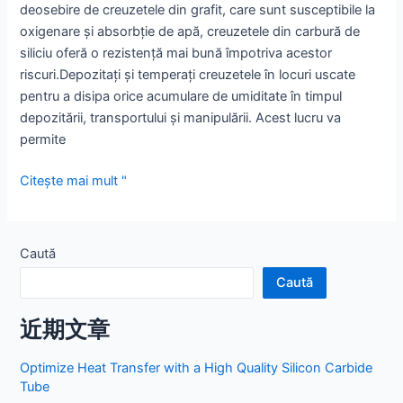
deosebire de creuzetele din grafit, care sunt susceptibile la
oxigenare și absorbție de apă, creuzetele din carbură de
siliciu oferă o rezistență mai bună împotriva acestor
riscuri.Depozitați și temperați creuzetele în locuri uscate
pentru a disipa orice acumulare de umiditate în timpul
depozitării, transportului și manipulării. Acest lucru va
permite
Creuzet
Citește mai mult "
din
carbură
de
Caută
siliciu
Caută
近期文章
Optimize Heat Transfer with a High Quality Silicon Carbide
Tube