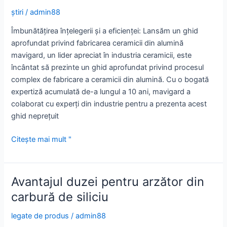
performanță
știri
/
admin88
pentru
aplicații
Îmbunătățirea înțelegerii și a eficienței: Lansăm un ghid
exigente
aprofundat privind fabricarea ceramicii din alumină
mavigard, un lider apreciat în industria ceramicii, este
încântat să prezinte un ghid aprofundat privind procesul
complex de fabricare a ceramicii din alumină. Cu o bogată
expertiză acumulată de-a lungul a 10 ani, mavigard a
colaborat cu experți din industrie pentru a prezenta acest
ghid neprețuit
Îmbunătățirea
Citește mai mult "
înțelegerii
și
a
Avantajul duzei pentru arzător din
eficienței:
carbură de siliciu
Lansăm
un
legate de produs
/
admin88
ghid