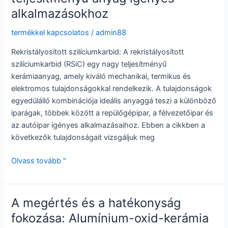
alkalmazásokhoz
termékkel kapcsolatos
/
admin88
Rekristályosított szilíciumkarbid: A rekristályosított
szilíciumkarbid (RSiC) egy nagy teljesítményű
kerámiaanyag, amely kiváló mechanikai, termikus és
elektromos tulajdonságokkal rendelkezik. A tulajdonságok
egyedülálló kombinációja ideális anyaggá teszi a különböző
iparágak, többek között a repülőgépipar, a félvezetőipar és
az autóipar igényes alkalmazásaihoz. Ebben a cikkben a
következők tulajdonságait vizsgáljuk meg
Rekristályosított
Olvass tovább "
szilíciumkarbid:
Szilícium-
karbid:
A megértés és a hatékonyság
Nagy
fokozása: Alumínium-oxid-kerámia
teljesítményű