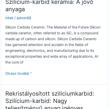
Szilícium-karbid kerámia: A jövő
teljesítményű
anyaga
szilícium-
karbid
hírek
/
admin88
égőfúvóka
Silicon Carbide Ceramic: The Material of the Future Silicon
carbide ceramic, often referred to as SiC, is a compound
made up of carbon and silicon. Silicon Carbide Ceramic
has garnered attention and acclaim in the fields of
engineering, electronics, and manufacturing due to its
exceptional properties and wide array of applications. At
the core of
Szilícium-
Olvass tovább "
karbid
kerámia:
A
Rekristályosított szilíciumkarbid:
jövő
Szilícium-karbid: Nagy
anyaga
teljesítményű anyag igényes