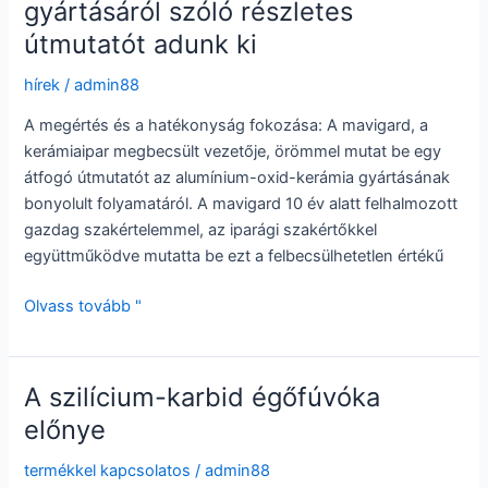
gyártásáról szóló részletes
anyag
igényes
útmutatót adunk ki
alkalmazásokhoz
hírek
/
admin88
A megértés és a hatékonyság fokozása: A mavigard, a
kerámiaipar megbecsült vezetője, örömmel mutat be egy
átfogó útmutatót az alumínium-oxid-kerámia gyártásának
bonyolult folyamatáról. A mavigard 10 év alatt felhalmozott
gazdag szakértelemmel, az iparági szakértőkkel
együttműködve mutatta be ezt a felbecsülhetetlen értékű
A
Olvass tovább "
megértés
és
a
A szilícium-karbid égőfúvóka
hatékonyság
előnye
fokozása:
Alumínium-
termékkel kapcsolatos
/
admin88