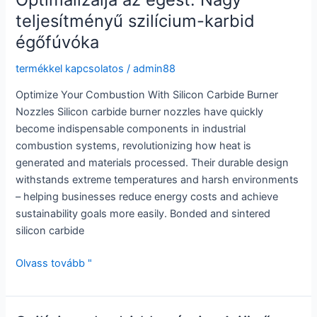
Carbide
teljesítményű szilícium-karbid
Nozzle
égőfúvóka
termékkel kapcsolatos
/
admin88
Optimize Your Combustion With Silicon Carbide Burner
Nozzles Silicon carbide burner nozzles have quickly
become indispensable components in industrial
combustion systems, revolutionizing how heat is
generated and materials processed. Their durable design
withstands extreme temperatures and harsh environments
– helping businesses reduce energy costs and achieve
sustainability goals more easily. Bonded and sintered
silicon carbide
Optimalizálja
Olvass tovább "
az
égést:
Nagy