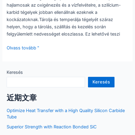
hajlamosak az oxigénezés és a vízfelvételre, a szilícium-
karbid tégelyek jobban ellenállnak ezeknek a
kockázatoknak.Tárolja és temperálja tégelyét száraz
helyen, hogy a tárolás, szállítás és kezelés során
felgyülemlett nedvességet eloszlassa. Ez lehetővé teszi
Szilícium-
Olvass tovább "
karbid
tégely
Keresés
Keresés
近期文章
Optimize Heat Transfer with a High Quality Silicon Carbide
Tube
Superior Strength with Reaction Bonded SiC