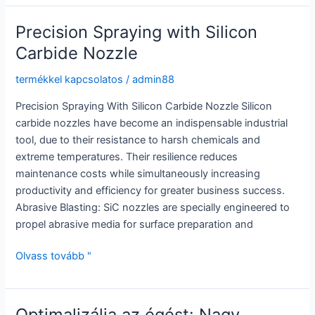
with
Reaction
Precision Spraying with Silicon
Bonded
Carbide Nozzle
SiC
termékkel kapcsolatos
/
admin88
Precision Spraying With Silicon Carbide Nozzle Silicon
carbide nozzles have become an indispensable industrial
tool, due to their resistance to harsh chemicals and
extreme temperatures. Their resilience reduces
maintenance costs while simultaneously increasing
productivity and efficiency for greater business success.
Abrasive Blasting: SiC nozzles are specially engineered to
propel abrasive media for surface preparation and
Precision
Olvass tovább "
Spraying
with
Silicon
Optimalizálja az égést: Nagy