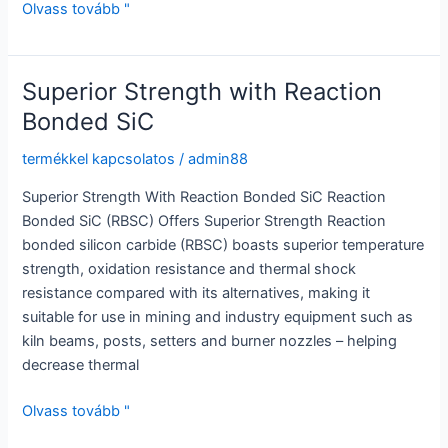
Optimize
Olvass tovább "
Heat
Transfer
with
Superior Strength with Reaction
a
Bonded SiC
High
Quality
termékkel kapcsolatos
/
admin88
Silicon
Superior Strength With Reaction Bonded SiC Reaction
Carbide
Bonded SiC (RBSC) Offers Superior Strength Reaction
Tube
bonded silicon carbide (RBSC) boasts superior temperature
strength, oxidation resistance and thermal shock
resistance compared with its alternatives, making it
suitable for use in mining and industry equipment such as
kiln beams, posts, setters and burner nozzles – helping
decrease thermal
Superior
Olvass tovább "
Strength