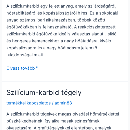
oxid-
A szilíciumkarbid egy fejlett anyag, amely szilárdságáról,
kerámia
hőstabilitásáról és kopásállóságáról híres. Ez a sokoldalú
gyártásáról
anyag számos ipari alkalmazásban, többek között
szóló
égőfúvókákban is felhasználható. A reakciószinterezett
részletes
szilíciumkarbid égőfúvóka ideális választás alagút-, sikló-
útmutatót
és hengeres kemencékhez a nagy hőátadásra, kiváló
adunk
kopásállóságra és a nagy hőátadásra jellemző
ki
tulajdonságai miatt.
A
Olvass tovább "
szilícium-
karbid
égőfúvóka
Szilícium-karbid tégely
előnye
termékkel kapcsolatos
/
admin88
A szilíciumkarbid tégelyek magas olvadási hőmérséklettel
büszkélkedhetnek, így alkalmasak színesfémek
olvasztására. A grafittégelyekkel ellentétben, amelyek