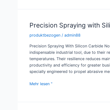
with
Reaction
Bonded
SiC
Precision Spraying with Si
produktbezogen
/
admin88
Precision Spraying With Silicon Carbide N
indispensable industrial tool, due to their
temperatures. Their resilience reduces mai
productivity and efficiency for greater bus
specially engineered to propel abrasive me
Precision
Mehr lesen "
Spraying
with
Silicon
Carbide