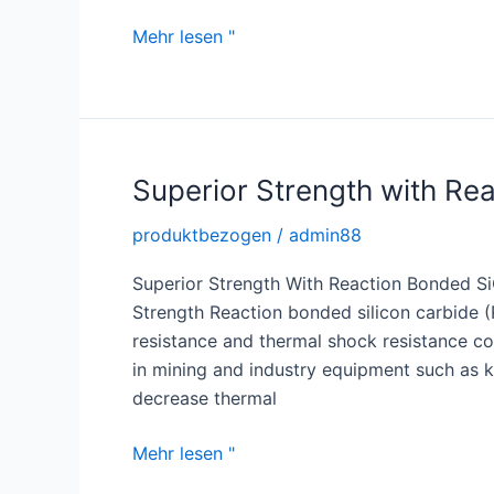
Optimize
Mehr lesen "
Heat
Transfer
with
a
High
Superior Strength with Re
Quality
produktbezogen
/
admin88
Silicon
Carbide
Superior Strength With Reaction Bonded S
Tube
Strength Reaction bonded silicon carbide 
resistance and thermal shock resistance com
in mining and industry equipment such as k
decrease thermal
Superior
Mehr lesen "
Strength