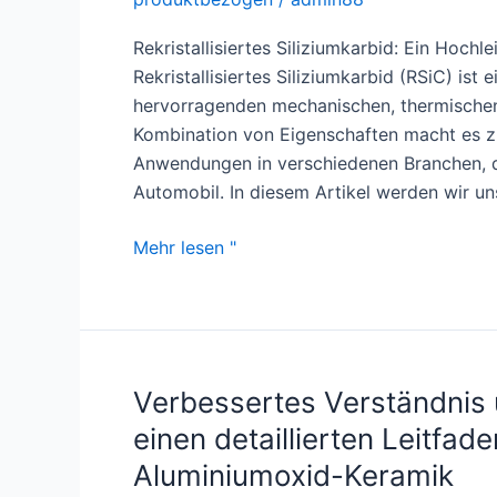
Rekristallisiertes Siliziumkarbid: Ein Hoc
Rekristallisiertes Siliziumkarbid (RSiC) is
hervorragenden mechanischen, thermischen 
Kombination von Eigenschaften macht es zu
Anwendungen in verschiedenen Branchen, da
Automobil. In diesem Artikel werden wir u
Rekristallisiertes
Mehr lesen "
Siliziumkarbid:
Ein
Hochleistungsmaterial
für
anspruchsvolle
Verbessertes Verständnis u
Anwendungen
einen detaillierten Leitfad
Aluminiumoxid-Keramik