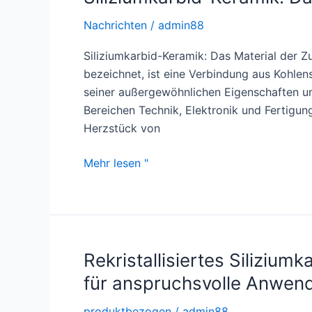
Brennerdüsen
Nachrichten
/
admin88
Siliziumkarbid-Keramik: Das Material der Zu
bezeichnet, ist eine Verbindung aus Kohlens
seiner außergewöhnlichen Eigenschaften u
Bereichen Technik, Elektronik und Fertigu
Herzstück von
Siliziumkarbid-
Mehr lesen "
Keramik:
Das
Material
der
Zukunft
Rekristallisiertes Silizium
für anspruchsvolle Anwen
produktbezogen
/
admin88