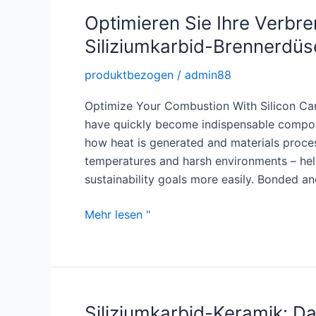
Nozzle
Optimieren Sie Ihre Verbr
Siliziumkarbid-Brennerdüs
produktbezogen
/
admin88
Optimize Your Combustion With Silicon Car
have quickly become indispensable compone
how heat is generated and materials proce
temperatures and harsh environments – hel
sustainability goals more easily. Bonded an
Optimieren
Mehr lesen "
Sie
Ihre
Verbrennung:
Hochleistungs-
Siliziumkarbid-
Siliziumkarbid-Keramik: Da