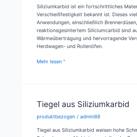
Leitfaden
Siliziumkarbid ist ein fortschrittliches Mate
zur
Verschleißfestigkeit bekannt ist. Dieses viel
Herstellung
Anwendungen, einschließlich Brennerdüsen
von
reaktionsgesintertem Siliciumcarbid sind a
Aluminiumoxid-
Wärmeübertragung und hervorragende Versch
Keramik
Herdwagen- und Rollenöfen.
Vorteile
Mehr lesen "
von
Siliziumkarbid-
Brennerdüsen
Tiegel aus Siliziumkarbid
produktbezogen
/
admin88
Tiegel aus Siliziumkarbid weisen hohe Sch