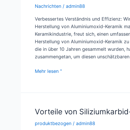
Nachrichten
/
admin88
Verbessertes Verständnis und Effizienz: Wir
Herstellung von Aluminiumoxid-Keramik ma
Keramikindustrie, freut sich, einen umfass
Herstellung von Aluminiumoxid-Keramik zu v
die in über 10 Jahren gesammelt wurden, h
zusammengetan, um diesen unschätzbaren L
Verbessertes
Mehr lesen "
Verständnis
und
Effizienz:
Wir
veröffentlichen
Vorteile von Siliziumkarb
einen
produktbezogen
/
admin88
detaillierten