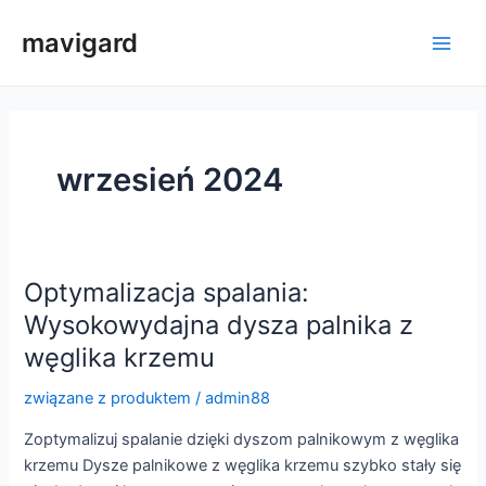
Przejdź
mavigard
do
Men
treści
głów
wrzesień 2024
Optymalizacja spalania:
Wysokowydajna dysza palnika z
węglika krzemu
związane z produktem
/
admin88
Zoptymalizuj spalanie dzięki dyszom palnikowym z węglika
krzemu Dysze palnikowe z węglika krzemu szybko stały się