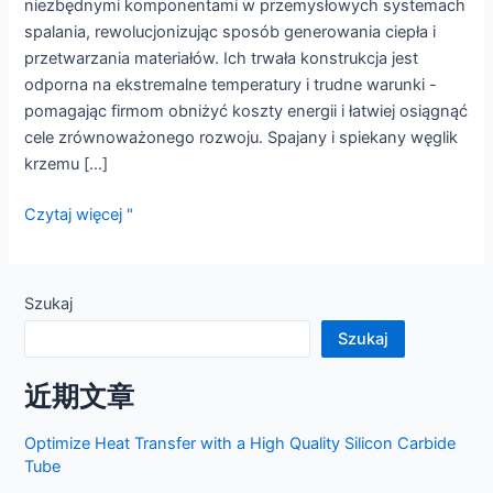
niezbędnymi komponentami w przemysłowych systemach
spalania, rewolucjonizując sposób generowania ciepła i
przetwarzania materiałów. Ich trwała konstrukcja jest
odporna na ekstremalne temperatury i trudne warunki -
pomagając firmom obniżyć koszty energii i łatwiej osiągnąć
cele zrównoważonego rozwoju. Spajany i spiekany węglik
krzemu [...]
Optymalizacja
Czytaj więcej "
spalania:
Wysokowydajna
dysza
Szukaj
palnika
Szukaj
z
węglika
近期文章
krzemu
Optimize Heat Transfer with a High Quality Silicon Carbide
Tube