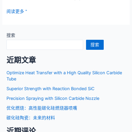
优
阅读更多 "
化
燃
烧：
搜索
高
搜索
性
能
近期文章
碳
化
Optimize Heat Transfer with a High Quality Silicon Carbide
硅
Tube
燃
Superior Strength with Reaction Bonded SiC
烧
器
Precision Spraying with Silicon Carbide Nozzle
喷
优化燃烧：高性能碳化硅燃烧器喷嘴
嘴
碳化硅陶瓷：未来的材料
近期评论