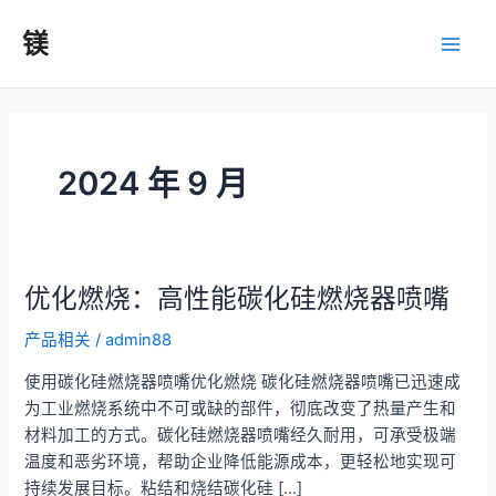
跳
镁
至
主
内
容
菜
单
2024 年 9 月
优化燃烧：高性能碳化硅燃烧器喷嘴
产品相关
/
admin88
使用碳化硅燃烧器喷嘴优化燃烧 碳化硅燃烧器喷嘴已迅速成
为工业燃烧系统中不可或缺的部件，彻底改变了热量产生和
材料加工的方式。碳化硅燃烧器喷嘴经久耐用，可承受极端
温度和恶劣环境，帮助企业降低能源成本，更轻松地实现可
持续发展目标。粘结和烧结碳化硅 [...]