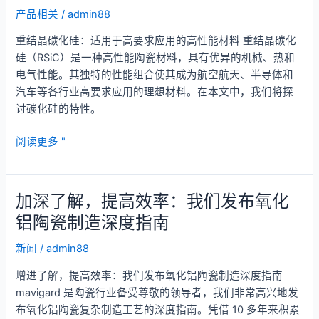
来
产品相关
/
admin88
的
重结晶碳化硅：适用于高要求应用的高性能材料 重结晶碳化
材
硅（RSiC）是一种高性能陶瓷材料，具有优异的机械、热和
料
电气性能。其独特的性能组合使其成为航空航天、半导体和
汽车等各行业高要求应用的理想材料。在本文中，我们将探
讨碳化硅的特性。
再
阅读更多 "
结
晶
碳
加深了解，提高效率：我们发布氧化
化
铝陶瓷制造深度指南
硅：
满
新闻
/
admin88
足
增进了解，提高效率：我们发布氧化铝陶瓷制造深度指南
苛
mavigard 是陶瓷行业备受尊敬的领导者，我们非常高兴地发
刻
布氧化铝陶瓷复杂制造工艺的深度指南。凭借 10 多年来积累
应