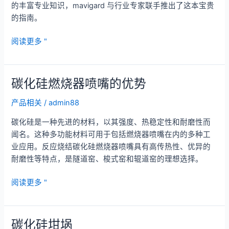
的丰富专业知识，mavigard 与行业专家联手推出了这本宝贵
用
的指南。
需
求
加
阅读更多 "
的
深
高
了
性
解，
能
碳化硅燃烧器喷嘴的优势
提
材
高
产品相关
/
admin88
料
效
碳化硅是一种先进的材料，以其强度、热稳定性和耐磨性而
率：
闻名。这种多功能材料可用于包括燃烧器喷嘴在内的多种工
我
业应用。反应烧结碳化硅燃烧器喷嘴具有高传热性、优异的
们
耐磨性等特点，是隧道窑、梭式窑和辊道窑的理想选择。
发
布
碳
阅读更多 "
氧
化
化
硅
铝
燃
碳化硅坩埚
陶