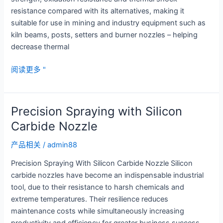
resistance compared with its alternatives, making it
suitable for use in mining and industry equipment such as
kiln beams, posts, setters and burner nozzles – helping
decrease thermal
Superior
阅读更多 "
Strength
with
Reaction
Precision Spraying with Silicon
Bonded
Carbide Nozzle
SiC
产品相关
/
admin88
Precision Spraying With Silicon Carbide Nozzle Silicon
carbide nozzles have become an indispensable industrial
tool, due to their resistance to harsh chemicals and
extreme temperatures. Their resilience reduces
maintenance costs while simultaneously increasing