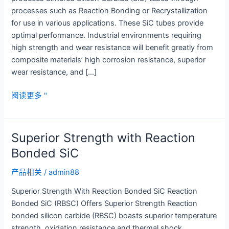
processes such as Reaction Bonding or Recrystallization
for use in various applications. These SiC tubes provide
optimal performance. Industrial environments requiring
high strength and wear resistance will benefit greatly from
composite materials’ high corrosion resistance, superior
wear resistance, and […]
Optimize
阅读更多 "
Heat
Transfer
with
Superior Strength with Reaction
a
Bonded SiC
High
Quality
产品相关
/
admin88
Silicon
Superior Strength With Reaction Bonded SiC Reaction
Carbide
Bonded SiC (RBSC) Offers Superior Strength Reaction
Tube
bonded silicon carbide (RBSC) boasts superior temperature
strength, oxidation resistance and thermal shock