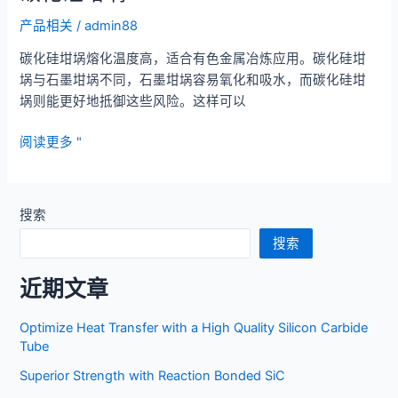
烧
瓷
器
产品相关
/
admin88
制
喷
造
碳化硅坩埚熔化温度高，适合有色金属冶炼应用。碳化硅坩
嘴
深
埚与石墨坩埚不同，石墨坩埚容易氧化和吸水，而碳化硅坩
的
度
埚则能更好地抵御这些风险。这样可以
优
指
势
碳
南
阅读更多 "
化
硅
坩
搜索
埚
搜索
近期文章
Optimize Heat Transfer with a High Quality Silicon Carbide
Tube
Superior Strength with Reaction Bonded SiC