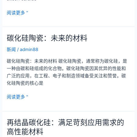
优
阅读更多 "
化
燃
烧：
碳化硅陶瓷：未来的材料
高
性
新闻
/
admin88
能
碳化硅陶瓷：未来的材料 碳化硅陶瓷，通常称为碳化硅，是
碳
一种由碳和硅组成的化合物。碳化硅陶瓷因其优异的性能和
化
广泛的应用，在工程、电子和制造领域备受关注和赞誉。碳
硅
化硅陶瓷的核心是
燃
烧
碳
阅读更多 "
器
化
喷
硅
嘴
陶
再结晶碳化硅：满足苛刻应用需求的
瓷：
高性能材料
未