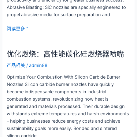
productivity and efficiency for greater business success.
Abrasive Blasting: SiC nozzles are specially engineered to
propel abrasive media for surface preparation and
Precision
阅读更多 "
Spraying
with
Silicon
优化燃烧：高性能碳化硅燃烧器喷嘴
Carbide
Nozzle
产品相关
/
admin88
Optimize Your Combustion With Silicon Carbide Burner
Nozzles Silicon carbide burner nozzles have quickly
become indispensable components in industrial
combustion systems, revolutionizing how heat is
generated and materials processed. Their durable design
withstands extreme temperatures and harsh environments
– helping businesses reduce energy costs and achieve
sustainability goals more easily. Bonded and sintered
silicon carbide