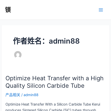
跳
镁
至
主
内
容
菜
单
作者姓名：admin88
Optimize Heat Transfer with a High
Quality Silicon Carbide Tube
产品相关
/
admin88
Optimize Heat Transfer With a Silicon Carbide Tube Kerui
produces Sintered Silicon Carbide (SiC) tubes through