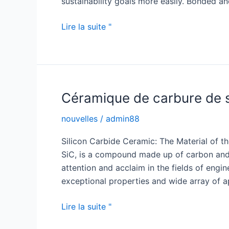
sustainability goals more easily. Bonded an
Optimisez
Lire la suite "
votre
combustion
:
Buse
de
Céramique de carbure de si
brûleur
nouvelles
/
admin88
en
carbure
Silicon Carbide Ceramic: The Material of th
de
SiC, is a compound made up of carbon and 
silicium
attention and acclaim in the fields of engin
haute
exceptional properties and wide array of ap
performance
Céramique
Lire la suite "
de