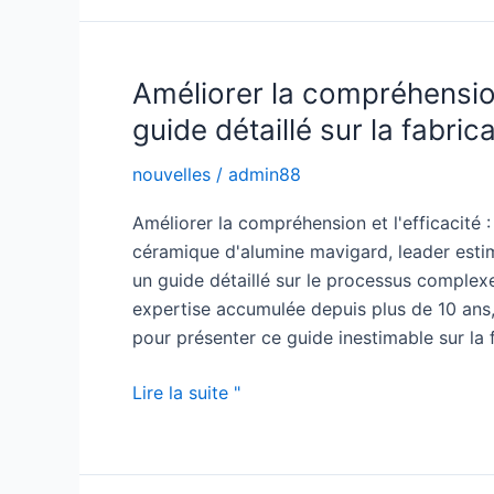
recristallisé
:
Un
Améliorer la compréhension
matériau
guide détaillé sur la fabri
haute
performance
nouvelles
/
admin88
pour
Améliorer la compréhension et l'efficacité :
des
céramique d'alumine mavigard, leader estimé
applications
un guide détaillé sur le processus complex
exigeantes
expertise accumulée depuis plus de 10 ans,
pour présenter ce guide inestimable sur la 
Améliorer
Lire la suite "
la
compréhension
et