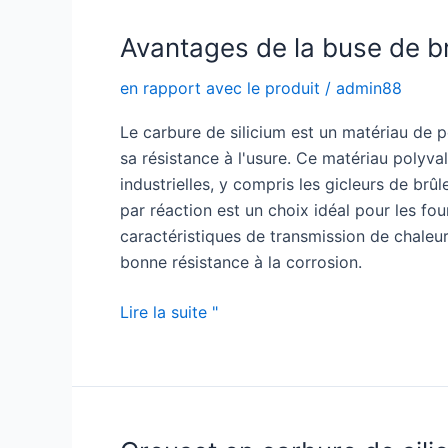
l'efficacité
:
Avantages de la buse de br
Nous
en rapport avec le produit
/
admin88
publions
un
Le carbure de silicium est un matériau de po
guide
sa résistance à l'usure. Ce matériau polyva
détaillé
industrielles, y compris les gicleurs de brûl
sur
par réaction est un choix idéal pour les fou
la
caractéristiques de transmission de chaleur 
fabrication
bonne résistance à la corrosion.
de
la
Avantages
Lire la suite "
céramique
de
d'alumine
la
buse
de
brûleur