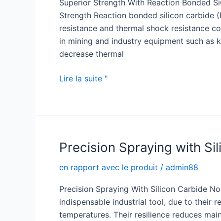
Superior Strength With Reaction Bonded S
Tube
Strength Reaction bonded silicon carbide 
resistance and thermal shock resistance com
in mining and industry equipment such as k
decrease thermal
Superior
Lire la suite "
Strength
with
Reaction
Bonded
SiC
Precision Spraying with Si
en rapport avec le produit
/
admin88
Precision Spraying With Silicon Carbide N
indispensable industrial tool, due to their
temperatures. Their resilience reduces mai