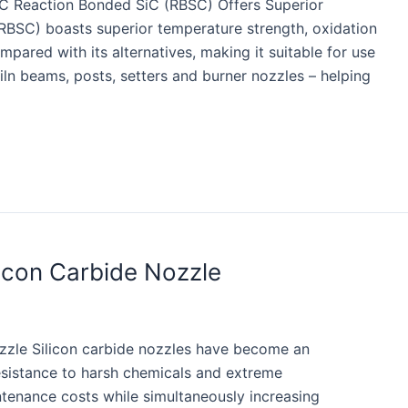
iC Reaction Bonded SiC (RBSC) Offers Superior
(RBSC) boasts superior temperature strength, oxidation
pared with its alternatives, making it suitable for use
iln beams, posts, setters and burner nozzles – helping
licon Carbide Nozzle
ozzle Silicon carbide nozzles have become an
 resistance to harsh chemicals and extreme
ntenance costs while simultaneously increasing