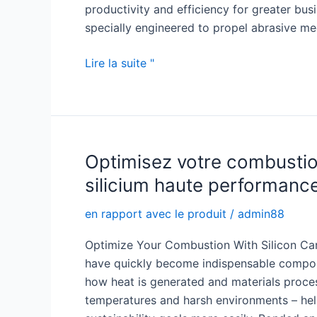
productivity and efficiency for greater bus
specially engineered to propel abrasive me
Precision
Lire la suite "
Spraying
with
Silicon
Carbide
Nozzle
Optimisez votre combustio
silicium haute performanc
en rapport avec le produit
/
admin88
Optimize Your Combustion With Silicon Car
have quickly become indispensable compone
how heat is generated and materials proce
temperatures and harsh environments – hel