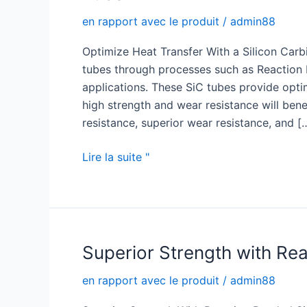
en rapport avec le produit
/
admin88
Optimize Heat Transfer With a Silicon Carb
tubes through processes such as Reaction B
applications. These SiC tubes provide opti
high strength and wear resistance will bene
resistance, superior wear resistance, and [
Optimize
Lire la suite "
Heat
Transfer
with
a
High
Superior Strength with Re
Quality
en rapport avec le produit
/
admin88
Silicon
Carbide