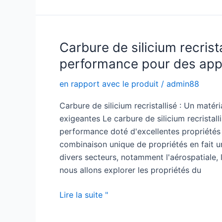
carbure
de
silicium
:
Carbure de silicium recrist
Le
performance pour des appl
matériau
de
en rapport avec le produit
/
admin88
l'avenir
Carbure de silicium recristallisé : Un maté
exigeantes Le carbure de silicium recristal
performance doté d'excellentes propriétés
combinaison unique de propriétés en fait u
divers secteurs, notamment l'aérospatiale, 
nous allons explorer les propriétés du
Carbure
Lire la suite "
de
silicium