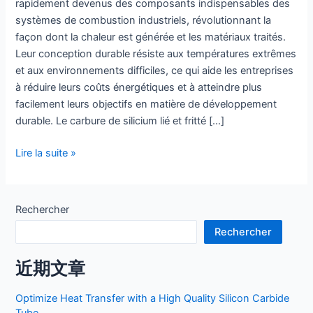
rapidement devenus des composants indispensables des
systèmes de combustion industriels, révolutionnant la
façon dont la chaleur est générée et les matériaux traités.
Leur conception durable résiste aux températures extrêmes
et aux environnements difficiles, ce qui aide les entreprises
à réduire leurs coûts énergétiques et à atteindre plus
facilement leurs objectifs en matière de développement
durable. Le carbure de silicium lié et fritté [...]
Optimisez
Lire la suite »
votre
combustion
:
Rechercher
Buse
Rechercher
de
brûleur
近期文章
en
carbure
Optimize Heat Transfer with a High Quality Silicon Carbide
de