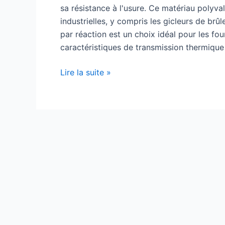
sa résistance à l'usure. Ce matériau polyva
industrielles, y compris les gicleurs de brûl
par réaction est un choix idéal pour les fou
caractéristiques de transmission thermique é
Avantages
Lire la suite »
de
la
buse
de
brûleur
en
carbure
de
silicium