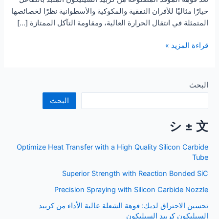
خيارًا مثاليًا للأفران النفقية والمكوكية والأسطوانية نظرًا لخصائصها
المتمثلة في انتقال الحرارة العالية، ومقاومة التآكل الممتازة [...]
مزايا
قراءة المزيد »
فوهة
الموقد
المصنوعة
البحث
من
البحث
كربيد
السيليكون
シ ± 文
كربيد
السيليكون
Optimize Heat Transfer with a High Quality Silicon Carbide
Tube
Superior Strength with Reaction Bonded SiC
Precision Spraying with Silicon Carbide Nozzle
تحسين الاحتراق لديك: فوهة الشعلة عالية الأداء من كربيد
السيليكون كربيد السيليكون