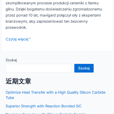
skomplikowanym procesie produkcji ceramiki z tlenku
glinu. Dzięki bogatemu doświadczeniu zgromadzonemu
przez ponad 10 lat, mavigard połączył siły z ekspertami
branżowymi, aby zaprezentować ten bezcenny
przewodnik.
Poprawa
Czytaj więcej "
zrozumienia
i
wydajności:
Szukaj
Wydajemy
Szukaj
szczegółowy
przewodnik
近期文章
po
produkcji
Optimize Heat Transfer with a High Quality Silicon Carbide
ceramiki
Tube
z
Superior Strength with Reaction Bonded SiC
tlenku
glinu