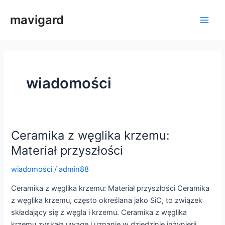
Przejdź
mavigard
do
Men
treści
głów
wiadomości
Ceramika z węglika krzemu:
Materiał przyszłości
wiadomości
/
admin88
Ceramika z węglika krzemu: Materiał przyszłości Ceramika
z węglika krzemu, często określana jako SiC, to związek
składający się z węgla i krzemu. Ceramika z węglika
krzemu zyskała uwagę i uznanie w dziedzinie inżynierii,