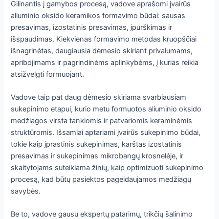
Gilinantis į gamybos procesą, vadove aprašomi įvairūs
aliuminio oksido keramikos formavimo būdai: sausas
presavimas, izostatinis presavimas, įpurškimas ir
išspaudimas. Kiekvienas formavimo metodas kruopščiai
išnagrinėtas, daugiausia dėmesio skiriant privalumams,
apribojimams ir pagrindinėms aplinkybėms, į kurias reikia
atsižvelgti formuojant.
Vadove taip pat daug dėmesio skiriama svarbiausiam
sukepinimo etapui, kurio metu formuotos aliuminio oksido
medžiagos virsta tankiomis ir patvariomis keraminėmis
struktūromis. Išsamiai aptariami įvairūs sukepinimo būdai,
tokie kaip įprastinis sukepinimas, karštas izostatinis
presavimas ir sukepinimas mikrobangų krosnelėje, ir
skaitytojams suteikiama žinių, kaip optimizuoti sukepinimo
procesą, kad būtų pasiektos pageidaujamos medžiagų
savybės.
Be to, vadove gausu ekspertų patarimų, trikčių šalinimo