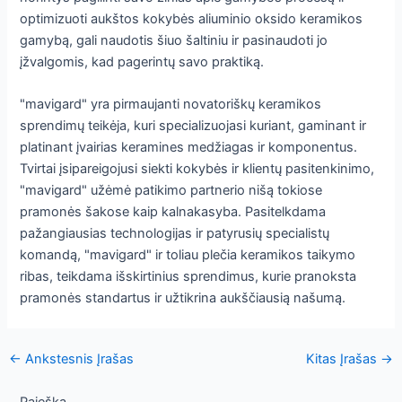
optimizuoti aukštos kokybės aliuminio oksido keramikos
gamybą, gali naudotis šiuo šaltiniu ir pasinaudoti jo
įžvalgomis, kad pagerintų savo praktiką.
"mavigard" yra pirmaujanti novatoriškų keramikos
sprendimų teikėja, kuri specializuojasi kuriant, gaminant ir
platinant įvairias keramines medžiagas ir komponentus.
Tvirtai įsipareigojusi siekti kokybės ir klientų pasitenkinimo,
"mavigard" užėmė patikimo partnerio nišą tokiose
pramonės šakose kaip kalnakasyba. Pasitelkdama
pažangiausias technologijas ir patyrusių specialistų
komandą, "mavigard" ir toliau plečia keramikos taikymo
ribas, teikdama išskirtinius sprendimus, kurie pranoksta
pramonės standartus ir užtikrina aukščiausią našumą.
Įrašų
←
Ankstesnis Įrašas
Kitas Įrašas
→
navigacija