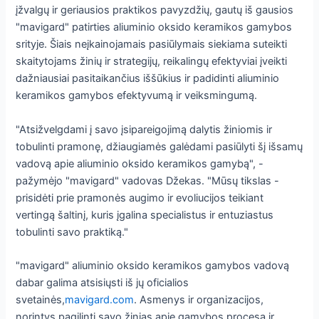
įžvalgų ir geriausios praktikos pavyzdžių, gautų iš gausios
"mavigard" patirties aliuminio oksido keramikos gamybos
srityje. Šiais neįkainojamais pasiūlymais siekiama suteikti
skaitytojams žinių ir strategijų, reikalingų efektyviai įveikti
dažniausiai pasitaikančius iššūkius ir padidinti aliuminio
keramikos gamybos efektyvumą ir veiksmingumą.
"Atsižvelgdami į savo įsipareigojimą dalytis žiniomis ir
tobulinti pramonę, džiaugiamės galėdami pasiūlyti šį išsamų
vadovą apie aliuminio oksido keramikos gamybą", -
pažymėjo "mavigard" vadovas Džekas. "Mūsų tikslas -
prisidėti prie pramonės augimo ir evoliucijos teikiant
vertingą šaltinį, kuris įgalina specialistus ir entuziastus
tobulinti savo praktiką."
"mavigard" aliuminio oksido keramikos gamybos vadovą
dabar galima atsisiųsti iš jų oficialios
svetainės,
mavigard.com
. Asmenys ir organizacijos,
norintys pagilinti savo žinias apie gamybos procesą ir