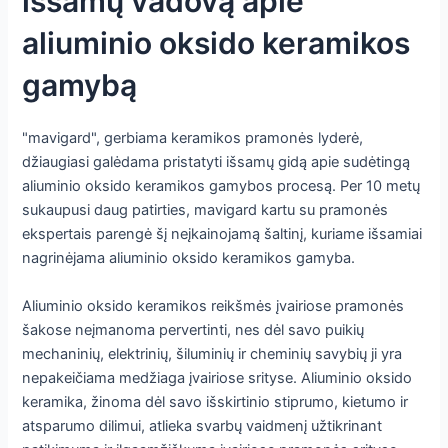
išsamų vadovą apie
aliuminio oksido keramikos
gamybą
"mavigard", gerbiama keramikos pramonės lyderė,
džiaugiasi galėdama pristatyti išsamų gidą apie sudėtingą
aliuminio oksido keramikos gamybos procesą. Per 10 metų
sukaupusi daug patirties, mavigard kartu su pramonės
ekspertais parengė šį neįkainojamą šaltinį, kuriame išsamiai
nagrinėjama aliuminio oksido keramikos gamyba.
Aliuminio oksido keramikos reikšmės įvairiose pramonės
šakose neįmanoma pervertinti, nes dėl savo puikių
mechaninių, elektrinių, šiluminių ir cheminių savybių ji yra
nepakeičiama medžiaga įvairiose srityse. Aliuminio oksido
keramika, žinoma dėl savo išskirtinio stiprumo, kietumo ir
atsparumo dilimui, atlieka svarbų vaidmenį užtikrinant