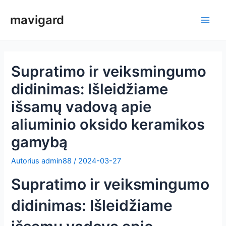
Pereiti
mavigard
prie
Pagri
turinio
meni
Supratimo ir veiksmingumo
didinimas: Išleidžiame
išsamų vadovą apie
aliuminio oksido keramikos
gamybą
Autorius
admin88
/
2024-03-27
Supratimo ir veiksmingumo
didinimas: Išleidžiame