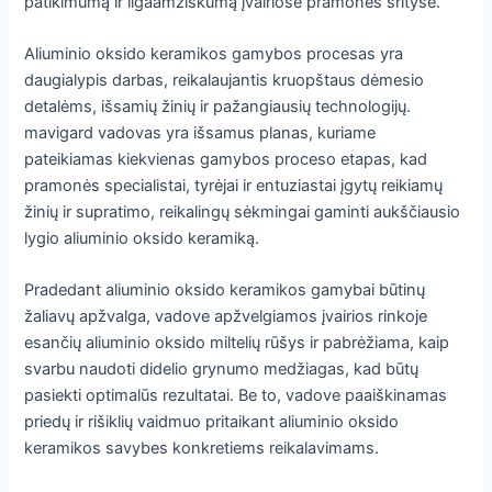
patikimumą ir ilgaamžiškumą įvairiose pramonės srityse.
Aliuminio oksido keramikos gamybos procesas yra
daugialypis darbas, reikalaujantis kruopštaus dėmesio
detalėms, išsamių žinių ir pažangiausių technologijų.
mavigard vadovas yra išsamus planas, kuriame
pateikiamas kiekvienas gamybos proceso etapas, kad
pramonės specialistai, tyrėjai ir entuziastai įgytų reikiamų
žinių ir supratimo, reikalingų sėkmingai gaminti aukščiausio
lygio aliuminio oksido keramiką.
Pradedant aliuminio oksido keramikos gamybai būtinų
žaliavų apžvalga, vadove apžvelgiamos įvairios rinkoje
esančių aliuminio oksido miltelių rūšys ir pabrėžiama, kaip
svarbu naudoti didelio grynumo medžiagas, kad būtų
pasiekti optimalūs rezultatai. Be to, vadove paaiškinamas
priedų ir rišiklių vaidmuo pritaikant aliuminio oksido
keramikos savybes konkretiems reikalavimams.