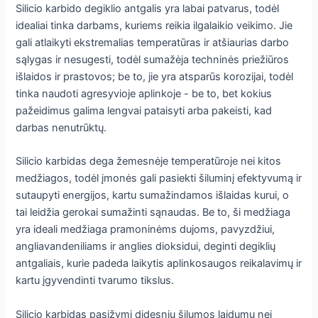
Silicio karbido degiklio antgalis yra labai patvarus, todėl
idealiai tinka darbams, kuriems reikia ilgalaikio veikimo. Jie
gali atlaikyti ekstremalias temperatūras ir atšiaurias darbo
sąlygas ir nesugesti, todėl sumažėja techninės priežiūros
išlaidos ir prastovos; be to, jie yra atsparūs korozijai, todėl
tinka naudoti agresyvioje aplinkoje - be to, bet kokius
pažeidimus galima lengvai pataisyti arba pakeisti, kad
darbas nenutrūktų.
Silicio karbidas dega žemesnėje temperatūroje nei kitos
medžiagos, todėl įmonės gali pasiekti šiluminį efektyvumą ir
sutaupyti energijos, kartu sumažindamos išlaidas kurui, o
tai leidžia gerokai sumažinti sąnaudas. Be to, ši medžiaga
yra ideali medžiaga pramoninėms dujoms, pavyzdžiui,
angliavandeniliams ir anglies dioksidui, deginti degiklių
antgaliais, kurie padeda laikytis aplinkosaugos reikalavimų ir
kartu įgyvendinti tvarumo tikslus.
Silicio karbidas pasižymi didesniu šilumos laidumu nei