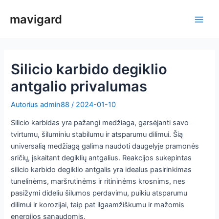
Pereiti
mavigard
prie
Pagri
turinio
meni
Silicio karbido degiklio
antgalio privalumas
Autorius
admin88
/
2024-01-10
Silicio karbidas yra pažangi medžiaga, garsėjanti savo
tvirtumu, šiluminiu stabilumu ir atsparumu dilimui. Šią
universalią medžiagą galima naudoti daugelyje pramonės
sričių, įskaitant degiklių antgalius. Reakcijos sukepintas
silicio karbido degiklio antgalis yra idealus pasirinkimas
tunelinėms, maršrutinėms ir ritininėms krosnims, nes
pasižymi dideliu šilumos perdavimu, puikiu atsparumu
dilimui ir korozijai, taip pat ilgaamžiškumu ir mažomis
energijos sąnaudomis.