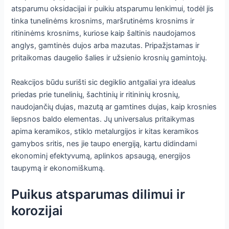
atsparumu oksidacijai ir puikiu atsparumu lenkimui, todėl jis
tinka tunelinėms krosnims, maršrutinėms krosnims ir
ritininėms krosnims, kuriose kaip šaltinis naudojamos
anglys, gamtinės dujos arba mazutas. Pripažįstamas ir
pritaikomas daugelio šalies ir užsienio krosnių gamintojų.
Reakcijos būdu surišti sic degiklio antgaliai yra idealus
priedas prie tunelinių, šachtinių ir ritininių krosnių,
naudojančių dujas, mazutą ar gamtines dujas, kaip krosnies
liepsnos baldo elementas. Jų universalus pritaikymas
apima keramikos, stiklo metalurgijos ir kitas keramikos
gamybos sritis, nes jie taupo energiją, kartu didindami
ekonominį efektyvumą, aplinkos apsaugą, energijos
taupymą ir ekonomiškumą.
Puikus atsparumas dilimui ir
korozijai