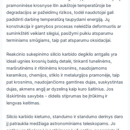
pramoninėse krosnyse itin aukštoje temperatūroje be
degradacijos ar pažeidimų rizikos, todėl naudotojai gali
padidinti darbinę temperatūrą taupydami energiją. Jų
konstrukcija ir gamybos procesas neleidžia deformuotis ar
suminkštėti veikiant slėgiui, pasižymi puikiu atsparumu
terminiams smūgiams, taip pat atsparumu oksidacijai.
Reakcinio sukepinimo silicio karbido degiklio antgalis yra
ideali ugnies krosnių baldų detalė, tinkanti tunelinėms,
maršrutinėms ir ritininėms krosnims, naudojamoms
keramikos, chemijos, stiklo ir metalurgijos pramonėje, taip
pat krosnims, naudojančioms gamtines dujas, suskystintas
dujas, akmens anglį ar dyzeliną kaip kuro šaltinius. Jos
išskirtinės savybės - didelis stiprumas be įtrūkimų ir
lengvas keitimas.
Silicio karbido kietumo, standumo ir standumo derinys daro
jį patrauklia medžiaga astronominiams teleskopams. Jo