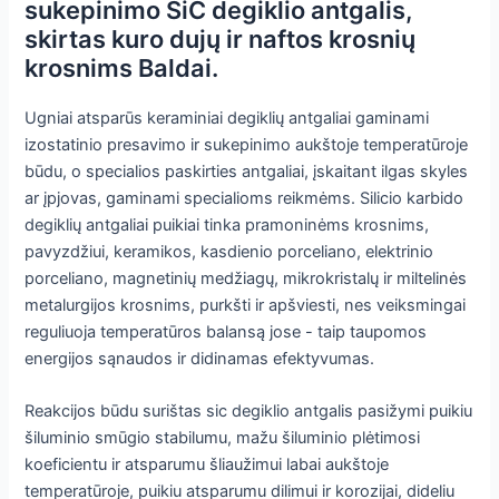
sukepinimo SiC degiklio antgalis,
skirtas kuro dujų ir naftos krosnių
krosnims Baldai.
Ugniai atsparūs keraminiai degiklių antgaliai gaminami
izostatinio presavimo ir sukepinimo aukštoje temperatūroje
būdu, o specialios paskirties antgaliai, įskaitant ilgas skyles
ar įpjovas, gaminami specialioms reikmėms. Silicio karbido
degiklių antgaliai puikiai tinka pramoninėms krosnims,
pavyzdžiui, keramikos, kasdienio porceliano, elektrinio
porceliano, magnetinių medžiagų, mikrokristalų ir miltelinės
metalurgijos krosnims, purkšti ir apšviesti, nes veiksmingai
reguliuoja temperatūros balansą jose - taip taupomos
energijos sąnaudos ir didinamas efektyvumas.
Reakcijos būdu surištas sic degiklio antgalis pasižymi puikiu
šiluminio smūgio stabilumu, mažu šiluminio plėtimosi
koeficientu ir atsparumu šliaužimui labai aukštoje
temperatūroje, puikiu atsparumu dilimui ir korozijai, dideliu