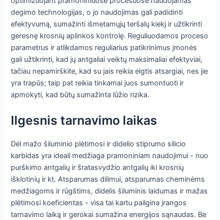
optimizuojant pramoniniuose procesuose naudojamas
degimo technologijas, o jo naudojimas gali padidinti
efektyvumą, sumažinti išmetamųjų teršalų kiekį ir užtikrinti
geresnę krosnių aplinkos kontrolę. Reguliuodamos proceso
parametrus ir atlikdamos reguliarius patikrinimus įmonės
gali užtikrinti, kad jų antgaliai veiktų maksimaliai efektyviai,
tačiau nepamirškite, kad su jais reikia elgtis atsargiai, nes jie
yra trapūs; taip pat reikia tinkamai juos sumontuoti ir
apmokyti, kad būtų sumažinta lūžio rizika.
Ilgesnis tarnavimo laikas
Dėl mažo šiluminio plėtimosi ir didelio stiprumo silicio
karbidas yra ideali medžiaga pramoniniam naudojimui - nuo
purškimo antgalių ir šratasvydžio antgalių iki krosnių
išklotinių ir kt. Atsparumas dilimui, atsparumas cheminėms
medžiagoms ir rūgštims, didelis šiluminis laidumas ir mažas
plėtimosi koeficientas - visa tai kartu pailgina įrangos
tarnavimo laiką ir gerokai sumažina energijos sąnaudas. Be