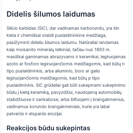
Didelis šilumos laidumas
Silicio karbidas (SiC), dar vadinamas karborundu, yra itin
kieta ir chemiškai stabili puslaidininkinė medžiaga,
pasižyminti dideliu šilumos laidumu. Natūraliai randamas
kaip moisanito mineralų telkiniai, tačiau nuo 1893 m.
masiškai gaminamas abrazyvams ir keramikai, legiruojamas
azoto ar fosforo legiruojančiomis medžiagomis, kad būtų n
tipo puslaidininkis, arba aliuminio, boro ar galio
legiruojančiomis medžiagomis, kad būtų p tipo
puslaidininkis. SiC grūdeliai gali būti sukepinami sukepinimo
būdu į kietą keramiką, pavyzdžiui, naudojamą automobilių
stabdžiuose ir sankabose, arba šlifuojami į brangakmenius,
vadinamus korundo brangakmeniais, kurie yra labai
patvarūs ir atsparūs erozijai.
Reakcijos būdu sukepintas