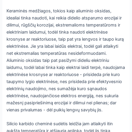
Keraminės medžiagos, tokios kaip aliuminio oksidas,
idealiai tinka naudoti, kai reikia didelio atsparumo erozijai ir
dilimui, rūgščių korozijai, ekstremalioms temperatūroms ir
elektriniam laidumui, todėl tinka naudoti elektrinėse
krosnyse ar reaktoriuose, taip pat yra lengvos ir taupo kurą
elektrinėse. Jie yra labai laidūs elektrai, todėl gali atlaikyti
net ekstremalias temperatūras nesideformuodami.
Aliuminio oksidas taip pat pasižymi dideliu elektriniu
laidumu, todėl labai tinka kaip elektrai laidi terpė, naudojama
elektrinėse krosnyse ar reaktoriuose - prisideda prie kuro
taupymo lygio elektrinėse, nes prisideda prie efektyvesnio
elektrinių naudojimo, nes sumažėja kuro sąnaudos
elektrinėse, naudojančiose elektros energiją, nes sukuria
mažesnį pasipriešinimą erozijai ir dilimui nei plienas; dar
vienas privalumas - dėl puikių lengvų savybių jis.
Silicio karbido cheminė sudėtis leidžia jam atlaikyti itin
aukštą temperatūrą ir atšiaurią aplinką, todėl jis tinka