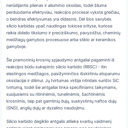
nerūdijantis plienas ir aliuminio oksidas, todėl šiluma
perduodama efektyviau, reakcijos procesai vyksta greičiau,
o bendras efektyvumas yra didesnis. Dėl šios savybės
silicio karbidas ypač naudingas tokiose srityse, kuriose
reikia didelio tikslumo ir preciziškumo, pavyzdžiui, cheminių
medžiagų gamybos procesuose arba stiklo ar keramikos
gamyboje.
Šie pramoninių krosnių spjaudymo antgaliai pagaminti iš
reakcijos būdu sukepinto silicio karbido (RBSC) - itin
elastingos medžiagos, pasižyminčios išskirtiniu atsparumu
oksidacijai ir dilimui. Jų tvirtumas viršija nitridais surišto SiC
tvirtumą, todėl šie antgaliai tinka specifiniams taikymams,
susijusiems su ritininėmis, tunelinėmis, šachtinėmis
krosnimis, taip pat gamtinių dujų, suskystintų naftos dujų
(SND), anglių dujų ar dyzelino naudojimu.
Silicio karbido degiklio antgalis atlieka svarbų vaidmenį