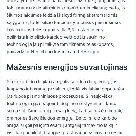
optika yra tikslesnė ir patikimesnė už optiką, pagamintą iš
tokių metalų kaip aliuminis ar nerūdijantis plienas; be to, jo
šilumos laidumas leidžia išlaikyti formą ekstremaliomis
sąlygomis, todėl silicio karbidas yra puikus pasirinkimas
kosminiams teleskopams. Iki 3,5 m skersmens
polikristalinio silicio karbido veidrodžių auginimo
technologija jau pritaikyta tam tikriems teleskopams,
pavyzdžiui, Herschelio kosminiam teleskopui.
Mažesnis energijos suvartojimas
Silicio karbido degiklio antgalis suteikia daug energijos
taupymo ir tvarumo privalumų, todėl vis labiau populiarėja
įvairiuose pramoniniuose procesuose. Ši naujoviška
technologija gali pagerinti degimo efektyvumą ir kartu
sumažinti išmetamųjų teršalų kiekį, kad sumažėtų įmonių ir
pramonės šakų išlaidos energijai. Be to, silicio karbido
antgaliai gali pailginti esamų antgalių tarnavimo laiką ir
visiškai panaikinti brangius prastovų priežiūros mokesčius.