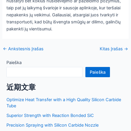
nustatyti bet kokius nusidėvėjimo ar pažeidimo požymius,
taip pat jų laikymą švarioje ir sausoje aplinkoje, kur teršalai
nepakenks jų veikimui. Galiausiai, atsargiai juos tvarkyti ir
transportuoti, kad būtų išvengta smūgių ar dilimo, galinčių
pakenkti jų vientisumui.
Įrašų
←
Ankstesnis Įrašas
Kitas Įrašas
→
navigacija
Paieška
Paieška
近期文章
Optimize Heat Transfer with a High Quality Silicon Carbide
Tube
Superior Strength with Reaction Bonded SiC
Precision Spraying with Silicon Carbide Nozzle