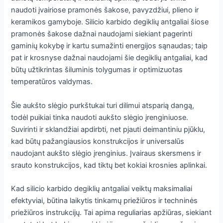
naudoti įvairiose pramonės šakose, pavyzdžiui, plieno ir
keramikos gamyboje. Silicio karbido degiklių antgaliai šiose
pramonės šakose dažnai naudojami siekiant pagerinti
gaminių kokybę ir kartu sumažinti energijos sąnaudas; taip
pat ir krosnyse dažnai naudojami šie degiklių antgaliai, kad
būtų užtikrintas šiluminis tolygumas ir optimizuotas
temperatūros valdymas.
Šie aukšto slėgio purkštukai turi dilimui atsparią dangą,
todėl puikiai tinka naudoti aukšto slėgio įrenginiuose.
Suvirinti ir sklandžiai apdirbti, net pjauti deimantiniu pjūklu,
kad būtų pažangiausios konstrukcijos ir universalūs
naudojant aukšto slėgio įrenginius. Įvairaus skersmens ir
srauto konstrukcijos, kad tiktų bet kokiai krosnies aplinkai.
Kad silicio karbido degiklių antgaliai veiktų maksimaliai
efektyviai, būtina laikytis tinkamų priežiūros ir techninės
priežiūros instrukcijų. Tai apima reguliarias apžiūras, siekiant