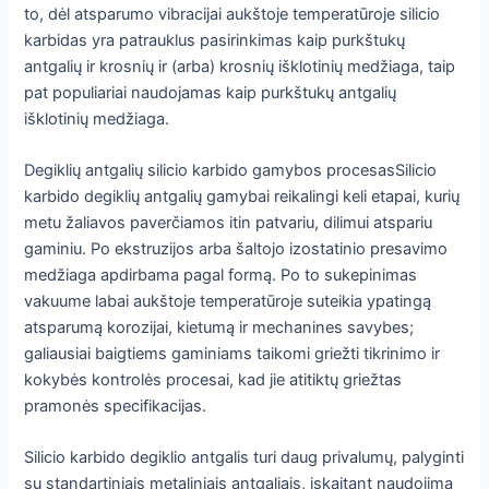
to, dėl atsparumo vibracijai aukštoje temperatūroje silicio
karbidas yra patrauklus pasirinkimas kaip purkštukų
antgalių ir krosnių ir (arba) krosnių išklotinių medžiaga, taip
pat populiariai naudojamas kaip purkštukų antgalių
išklotinių medžiaga.
Degiklių antgalių silicio karbido gamybos procesasSilicio
karbido degiklių antgalių gamybai reikalingi keli etapai, kurių
metu žaliavos paverčiamos itin patvariu, dilimui atspariu
gaminiu. Po ekstruzijos arba šaltojo izostatinio presavimo
medžiaga apdirbama pagal formą. Po to sukepinimas
vakuume labai aukštoje temperatūroje suteikia ypatingą
atsparumą korozijai, kietumą ir mechanines savybes;
galiausiai baigtiems gaminiams taikomi griežti tikrinimo ir
kokybės kontrolės procesai, kad jie atitiktų griežtas
pramonės specifikacijas.
Silicio karbido degiklio antgalis turi daug privalumų, palyginti
su standartiniais metaliniais antgaliais, įskaitant naudojimą