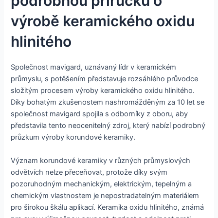
podrobnou příručku o
výrobě keramického oxidu
hlinitého
Společnost mavigard, uznávaný lídr v keramickém
průmyslu, s potěšením představuje rozsáhlého průvodce
složitým procesem výroby keramického oxidu hlinitého.
Díky bohatým zkušenostem nashromážděným za 10 let se
společnost mavigard spojila s odborníky z oboru, aby
představila tento neocenitelný zdroj, který nabízí podrobný
průzkum výroby korundové keramiky.
Význam korundové keramiky v různých průmyslových
odvětvích nelze přeceňovat, protože díky svým
pozoruhodným mechanickým, elektrickým, tepelným a
chemickým vlastnostem je nepostradatelným materiálem
pro širokou škálu aplikací. Keramika oxidu hlinitého, známá