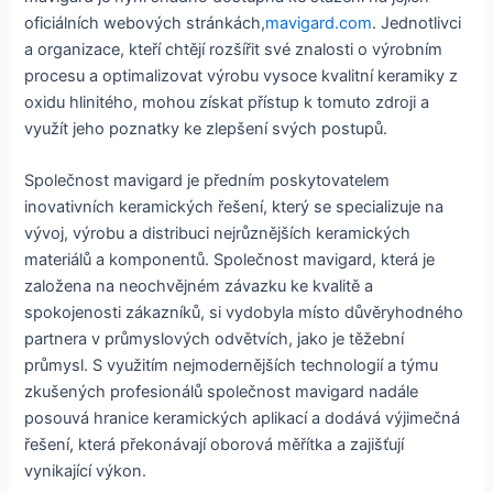
oficiálních webových stránkách,
mavigard.com
. Jednotlivci
a organizace, kteří chtějí rozšířit své znalosti o výrobním
procesu a optimalizovat výrobu vysoce kvalitní keramiky z
oxidu hlinitého, mohou získat přístup k tomuto zdroji a
využít jeho poznatky ke zlepšení svých postupů.
Společnost mavigard je předním poskytovatelem
inovativních keramických řešení, který se specializuje na
vývoj, výrobu a distribuci nejrůznějších keramických
materiálů a komponentů. Společnost mavigard, která je
založena na neochvějném závazku ke kvalitě a
spokojenosti zákazníků, si vydobyla místo důvěryhodného
partnera v průmyslových odvětvích, jako je těžební
průmysl. S využitím nejmodernějších technologií a týmu
zkušených profesionálů společnost mavigard nadále
posouvá hranice keramických aplikací a dodává výjimečná
řešení, která překonávají oborová měřítka a zajišťují
vynikající výkon.