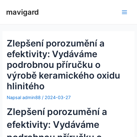
Přeskočit
mavigard
na
Hlav
obsah
nabí
Zlepšení porozumění a
efektivity: Vydáváme
podrobnou příručku o
výrobě keramického oxidu
hlinitého
Napsal
admin88
/
2024-03-27
Zlepšení porozumění a
efektivity: Vydáváme