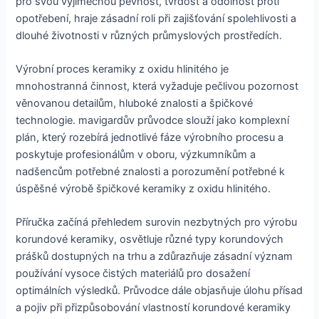
pro svou výjimečnou pevnost, tvrdost a odolnost proti
opotřebení, hraje zásadní roli při zajišťování spolehlivosti a
dlouhé životnosti v různých průmyslových prostředích.
Výrobní proces keramiky z oxidu hlinitého je
mnohostranná činnost, která vyžaduje pečlivou pozornost
věnovanou detailům, hluboké znalosti a špičkové
technologie. mavigardův průvodce slouží jako komplexní
plán, který rozebírá jednotlivé fáze výrobního procesu a
poskytuje profesionálům v oboru, výzkumníkům a
nadšencům potřebné znalosti a porozumění potřebné k
úspěšné výrobě špičkové keramiky z oxidu hlinitého.
Příručka začíná přehledem surovin nezbytných pro výrobu
korundové keramiky, osvětluje různé typy korundových
prášků dostupných na trhu a zdůrazňuje zásadní význam
používání vysoce čistých materiálů pro dosažení
optimálních výsledků. Průvodce dále objasňuje úlohu přísad
a pojiv při přizpůsobování vlastností korundové keramiky