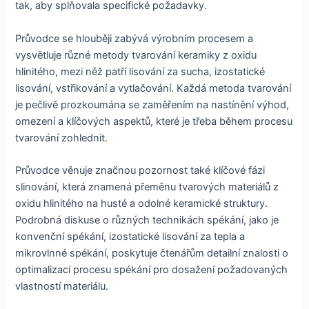
tak, aby splňovala specifické požadavky.
Průvodce se hlouběji zabývá výrobním procesem a
vysvětluje různé metody tvarování keramiky z oxidu
hlinitého, mezi něž patří lisování za sucha, izostatické
lisování, vstřikování a vytlačování. Každá metoda tvarování
je pečlivě prozkoumána se zaměřením na nastínění výhod,
omezení a klíčových aspektů, které je třeba během procesu
tvarování zohlednit.
Průvodce věnuje značnou pozornost také klíčové fázi
slinování, která znamená přeměnu tvarových materiálů z
oxidu hlinitého na husté a odolné keramické struktury.
Podrobná diskuse o různých technikách spékání, jako je
konvenční spékání, izostatické lisování za tepla a
mikrovlnné spékání, poskytuje čtenářům detailní znalosti o
optimalizaci procesu spékání pro dosažení požadovaných
vlastností materiálu.