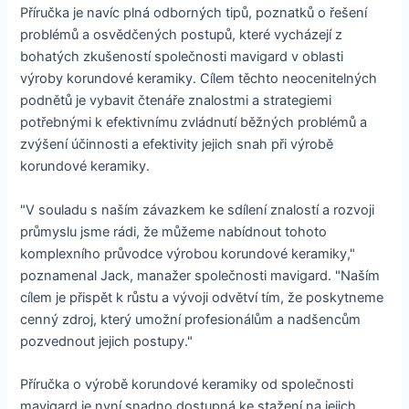
Příručka je navíc plná odborných tipů, poznatků o řešení
problémů a osvědčených postupů, které vycházejí z
bohatých zkušeností společnosti mavigard v oblasti
výroby korundové keramiky. Cílem těchto neocenitelných
podnětů je vybavit čtenáře znalostmi a strategiemi
potřebnými k efektivnímu zvládnutí běžných problémů a
zvýšení účinnosti a efektivity jejich snah při výrobě
korundové keramiky.
"V souladu s naším závazkem ke sdílení znalostí a rozvoji
průmyslu jsme rádi, že můžeme nabídnout tohoto
komplexního průvodce výrobou korundové keramiky,"
poznamenal Jack, manažer společnosti mavigard. "Naším
cílem je přispět k růstu a vývoji odvětví tím, že poskytneme
cenný zdroj, který umožní profesionálům a nadšencům
pozvednout jejich postupy."
Příručka o výrobě korundové keramiky od společnosti
mavigard je nyní snadno dostupná ke stažení na jejich