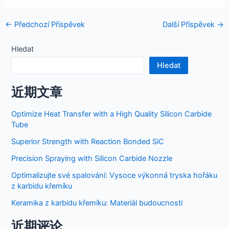
Navigace
←
Předchozí Příspěvek
Další Příspěvek
→
pro
příspěvek
Hledat
Hledat
近期文章
Optimize Heat Transfer with a High Quality Silicon Carbide
Tube
Superior Strength with Reaction Bonded SiC
Precision Spraying with Silicon Carbide Nozzle
Optimalizujte své spalování: Vysoce výkonná tryska hořáku
z karbidu křemíku
Keramika z karbidu křemíku: Materiál budoucnosti
近期评论