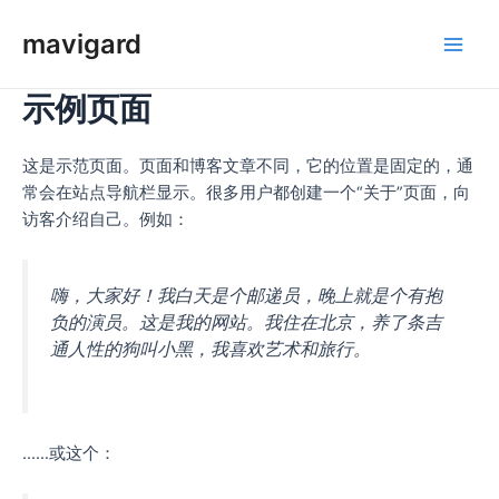
Spring
mavigard
naar
Hoo
de
inhoud
示例页面
这是示范页面。页面和博客文章不同，它的位置是固定的，通
常会在站点导航栏显示。很多用户都创建一个“关于”页面，向
访客介绍自己。例如：
嗨，大家好！我白天是个邮递员，晚上就是个有抱
负的演员。这是我的网站。我住在北京，养了条吉
通人性的狗叫小黑，我喜欢艺术和旅行。
……或这个：