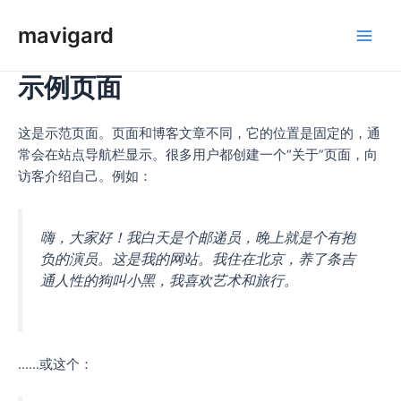
Hopp
mavigard
rett
Hov
til
innholdet
示例页面
这是示范页面。页面和博客文章不同，它的位置是固定的，通
常会在站点导航栏显示。很多用户都创建一个“关于”页面，向
访客介绍自己。例如：
嗨，大家好！我白天是个邮递员，晚上就是个有抱
负的演员。这是我的网站。我住在北京，养了条吉
通人性的狗叫小黑，我喜欢艺术和旅行。
……或这个：