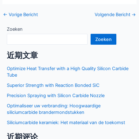
Bericht
←
Vorige Bericht
Volgende Bericht
→
navigatie
Zoeken
Zoeken
近期文章
Optimize Heat Transfer with a High Quality Silicon Carbide
Tube
Superior Strength with Reaction Bonded SiC
Precision Spraying with Silicon Carbide Nozzle
Optimaliseer uw verbranding: Hoogwaardige
siliciumcarbide brandermondstukken
Siliciumcarbide keramiek: Het materiaal van de toekomst
近期评论