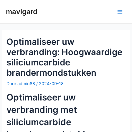
Ga
mavigard
naar
Hoo
de
inhoud
Optimaliseer uw
verbranding: Hoogwaardige
siliciumcarbide
brandermondstukken
Door
admin88
/
2024-09-18
Optimaliseer uw
verbranding met
siliciumcarbide