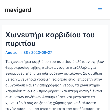
Μετάβαση
mavigard
στο
Κύρι
περιεχόμενο
μεν
Χωνευτήρι καρβιδίου του
πυριτίου
Από
admin88
/
2023-09-27
Τα χωνευτήρια καρβιδίου του πυριτίου διαθέτουν υψηλές
θερμοκρασίες τήξης, καθιστώντας τα κατάλληλα για
εφαρμογές τήξης μη σιδηρούχων μετάλλων. Σε αντίθεση
με τα χωνευτήρια γραφίτη, τα οποία είναι επιρρεπή στην
οξυγόνωση και την απορρόφηση νερού, τα χωνευτήρια
καρβιδίου πυριτίου προσφέρουν καλύτερη αντοχή έναντι
αυτών των κινδύνων.Αποθηκεύστε και μετριάστε τα
χωνευτήριά σας σε ξηρούς χώρους για να διαλύσετε
τυχόν συσσώρευση υγρασίας κατά την αποθήκευση, τη