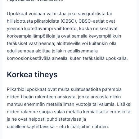
Upokkaat voidaan valmistaa joko savigrafiitista tai
hiilisidotusta piikarbidista (CBSC). CBSC-astiat ovat
yleensä luotettavampi vaihtoehto, koska ne kestävät
korkeampia lämpötiloja ja ovat samalla kevyempiä kuin
teräksiset vastineensa; aloitteleville voi kuitenkin olla
edullisempaa aloittaa jollakin edullisemmalla
korroosionkestävällä aineella, kuten teräksisillä upokkailla.
Korkea tiheys
Piikarbidi upokkaat ovat muita sulatusastioita parempia
niiden tiheän rakenteen ansiosta, jonka ansiosta niihin
mahtuu enemmän metallia ilman vuotoja tai valumia. Lisäksi
niiden rakenne suojaa sulaa metallia kemialliselta eroosiolta
ja ne ovat helposti puhdistettavissa ja
uudelleenkäytettävissä - etu kilpailijoihin nähden.