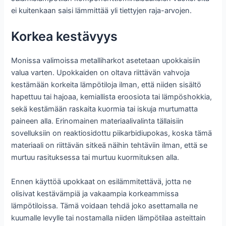
ei kuitenkaan saisi lämmittää yli tiettyjen raja-arvojen.
Korkea kestävyys
Monissa valimoissa metalliharkot asetetaan upokkaisiin
valua varten. Upokkaiden on oltava riittävän vahvoja
kestämään korkeita lämpötiloja ilman, että niiden sisältö
hapettuu tai hajoaa, kemiallista eroosiota tai lämpöshokkia,
sekä kestämään raskaita kuormia tai iskuja murtumatta
paineen alla. Erinomainen materiaalivalinta tällaisiin
sovelluksiin on reaktiosidottu piikarbidiupokas, koska tämä
materiaali on riittävän sitkeä näihin tehtäviin ilman, että se
murtuu rasituksessa tai murtuu kuormituksen alla.
Ennen käyttöä upokkaat on esilämmitettävä, jotta ne
olisivat kestävämpiä ja vakaampia korkeammissa
lämpötiloissa. Tämä voidaan tehdä joko asettamalla ne
kuumalle levylle tai nostamalla niiden lämpötilaa asteittain