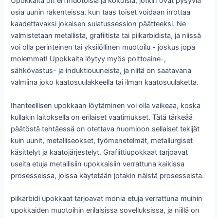
Upokkaita on eri muotoisia ja kokoisia; jotkin ovat pysyviä
osia uunin rakenteissa, kun taas toiset voidaan irrottaa
kaadettavaksi jokaisen sulatussession päätteeksi. Ne
valmistetaan metallista, grafiitista tai piikarbidista, ja niissä
voi olla perinteinen tai yksilöllinen muotoilu - joskus jopa
molemmat! Upokkaita löytyy myös polttoaine-,
sähkövastus- ja induktiouuneista, ja niitä on saatavana
valmiina joko kaatosuulakkeella tai ilman kaatosuulaketta.
Ihanteellisen upokkaan löytäminen voi olla vaikeaa, koska
kullakin laitoksella on erilaiset vaatimukset. Tätä tärkeää
päätöstä tehtäessä on otettava huomioon sellaiset tekijät
kuin uunit, metalliseokset, työmenetelmät, metallurgiset
käsittelyt ja kaatojärjestelyt. Grafiittiupokkaat tarjoavat
useita etuja metallisiin upokkaisiin verrattuna kaikissa
prosesseissa, joissa käytetään jotakin näistä prosesseista.
piikarbidi upokkaat tarjoavat monia etuja verrattuna muihin
upokkaiden muotoihin erilaisissa sovelluksissa, ja niillä on