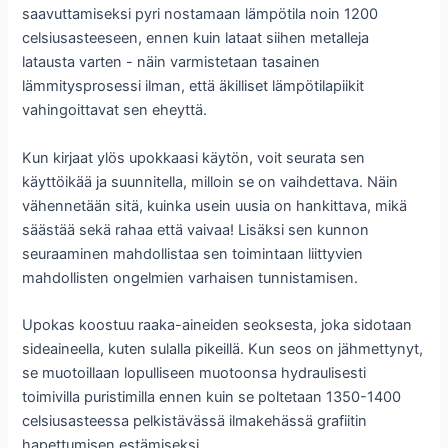
saavuttamiseksi pyri nostamaan lämpötila noin 1200
celsiusasteeseen, ennen kuin lataat siihen metalleja
latausta varten - näin varmistetaan tasainen
lämmitysprosessi ilman, että äkilliset lämpötilapiikit
vahingoittavat sen eheyttä.
Kun kirjaat ylös upokkaasi käytön, voit seurata sen
käyttöikää ja suunnitella, milloin se on vaihdettava. Näin
vähennetään sitä, kuinka usein uusia on hankittava, mikä
säästää sekä rahaa että vaivaa! Lisäksi sen kunnon
seuraaminen mahdollistaa sen toimintaan liittyvien
mahdollisten ongelmien varhaisen tunnistamisen.
Upokas koostuu raaka-aineiden seoksesta, joka sidotaan
sideaineella, kuten sulalla pikeillä. Kun seos on jähmettynyt,
se muotoillaan lopulliseen muotoonsa hydraulisesti
toimivilla puristimilla ennen kuin se poltetaan 1350-1400
celsiusasteessa pelkistävässä ilmakehässä grafiitin
hapettumisen estämiseksi.