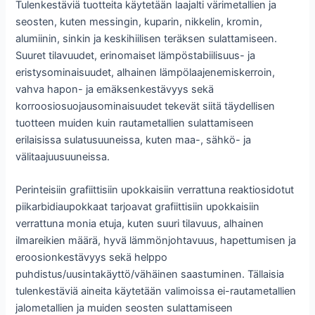
Tulenkestäviä tuotteita käytetään laajalti värimetallien ja
seosten, kuten messingin, kuparin, nikkelin, kromin,
alumiinin, sinkin ja keskihiilisen teräksen sulattamiseen.
Suuret tilavuudet, erinomaiset lämpöstabiilisuus- ja
eristysominaisuudet, alhainen lämpölaajenemiskerroin,
vahva hapon- ja emäksenkestävyys sekä
korroosiosuojausominaisuudet tekevät siitä täydellisen
tuotteen muiden kuin rautametallien sulattamiseen
erilaisissa sulatusuuneissa, kuten maa-, sähkö- ja
välitaajuusuuneissa.
Perinteisiin grafiittisiin upokkaisiin verrattuna reaktiosidotut
piikarbidiaupokkaat tarjoavat grafiittisiin upokkaisiin
verrattuna monia etuja, kuten suuri tilavuus, alhainen
ilmareikien määrä, hyvä lämmönjohtavuus, hapettumisen ja
eroosionkestävyys sekä helppo
puhdistus/uusintakäyttö/vähäinen saastuminen. Tällaisia
tulenkestäviä aineita käytetään valimoissa ei-rautametallien
jalometallien ja muiden seosten sulattamiseen