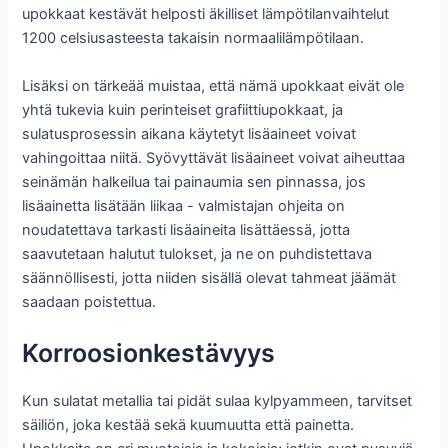
upokkaat kestävät helposti äkilliset lämpötilanvaihtelut
1200 celsiusasteesta takaisin normaalilämpötilaan.
Lisäksi on tärkeää muistaa, että nämä upokkaat eivät ole
yhtä tukevia kuin perinteiset grafiittiupokkaat, ja
sulatusprosessin aikana käytetyt lisäaineet voivat
vahingoittaa niitä. Syövyttävät lisäaineet voivat aiheuttaa
seinämän halkeilua tai painaumia sen pinnassa, jos
lisäainetta lisätään liikaa - valmistajan ohjeita on
noudatettava tarkasti lisäaineita lisättäessä, jotta
saavutetaan halutut tulokset, ja ne on puhdistettava
säännöllisesti, jotta niiden sisällä olevat tahmeat jäämät
saadaan poistettua.
Korroosionkestävyys
Kun sulatat metallia tai pidät sulaa kylpyammeen, tarvitset
säiliön, joka kestää sekä kuumuutta että painetta.