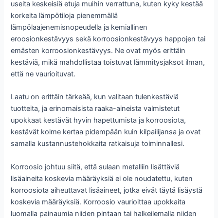
useita keskeisiä etuja muihin verrattuna, kuten kyky kestää
korkeita lämpötiloja pienemmällä
lämpölaajenemisnopeudella ja kemiallinen
eroosionkestävyys sekä korroosionkestävyys happojen tai
emästen korroosionkestävyys. Ne ovat myös erittäin
kestäviä, mikä mahdollistaa toistuvat lämmitysjaksot ilman,
että ne vaurioituvat.
Laatu on erittäin tärkeää, kun valitaan tulenkestäviä
tuotteita, ja erinomaisista raaka-aineista valmistetut
upokkaat kestävät hyvin hapettumista ja korroosiota,
kestävät kolme kertaa pidempään kuin kilpailijansa ja ovat
samalla kustannustehokkaita ratkaisuja toiminnallesi.
Korroosio johtuu siitä, että sulaan metalliin lisättäviä
lisäaineita koskevia määräyksiä ei ole noudatettu, kuten
korroosiota aiheuttavat lisäaineet, jotka eivät täytä lisäystä
koskevia määräyksiä. Korroosio vaurioittaa upokkaita
luomalla painaumia niiden pintaan tai halkeilemalla niiden