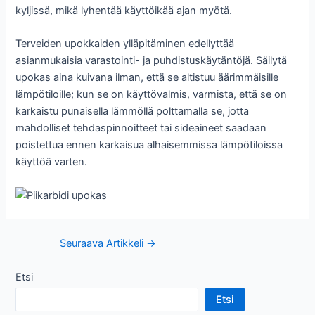
kyljissä, mikä lyhentää käyttöikää ajan myötä.
Terveiden upokkaiden ylläpitäminen edellyttää
asianmukaisia varastointi- ja puhdistuskäytäntöjä. Säilytä
upokas aina kuivana ilman, että se altistuu äärimmäisille
lämpötiloille; kun se on käyttövalmis, varmista, että se on
karkaistu punaisella lämmöllä polttamalla se, jotta
mahdolliset tehdaspinnoitteet tai sideaineet saadaan
poistettua ennen karkaisua alhaisemmissa lämpötiloissa
käyttöä varten.
Post
Seuraava Artikkeli
→
navigointi
Etsi
Etsi