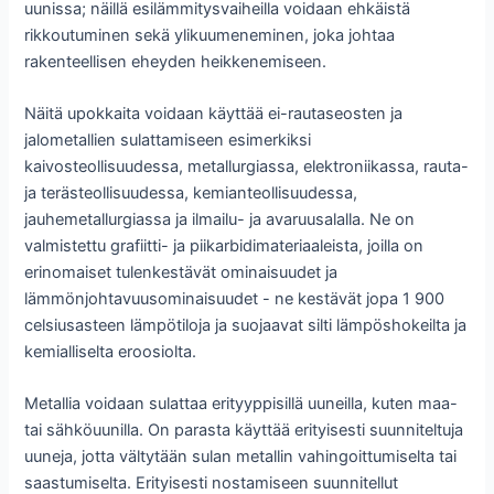
uunissa; näillä esilämmitysvaiheilla voidaan ehkäistä
rikkoutuminen sekä ylikuumeneminen, joka johtaa
rakenteellisen eheyden heikkenemiseen.
Näitä upokkaita voidaan käyttää ei-rautaseosten ja
jalometallien sulattamiseen esimerkiksi
kaivosteollisuudessa, metallurgiassa, elektroniikassa, rauta-
ja terästeollisuudessa, kemianteollisuudessa,
jauhemetallurgiassa ja ilmailu- ja avaruusalalla. Ne on
valmistettu grafiitti- ja piikarbidimateriaaleista, joilla on
erinomaiset tulenkestävät ominaisuudet ja
lämmönjohtavuusominaisuudet - ne kestävät jopa 1 900
celsiusasteen lämpötiloja ja suojaavat silti lämpöshokeilta ja
kemialliselta eroosiolta.
Metallia voidaan sulattaa erityyppisillä uuneilla, kuten maa-
tai sähköuunilla. On parasta käyttää erityisesti suunniteltuja
uuneja, jotta vältytään sulan metallin vahingoittumiselta tai
saastumiselta. Erityisesti nostamiseen suunnitellut