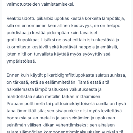
valimotuotteiden valmistamiseksi.
Reaktiosidottu piikarbidiupokas kestää korkeita lämpötiloja,
sillä on erinomainen kemiallinen kestävyys, se on helppo
puhdistaa ja kestää pidempään kuin tavalliset
grafiittiupokkaat. Lisäksi ne ovat erittäin iskunkestäviä ja
kuormitusta kestäviä sekä kestävät happoja ja emäksiä,
joten niitä on turvallista käyttää myös syövyttävissä
ympäristöissä.
Ennen kuin käytät piikarbidigrafiittiupokasta sulatusuunissa,
on tärkeää, että se esilämmitetään. Tämä estää sitä
halkeilemasta lämpörasituksen vaikutuksesta ja
mahdollistaa sulan metallin tarkan mittaamisen.
Propaanipolttimella tai polttoainekäyttöisellä uunilla on hyvä
tapa lämmittää sitä; sen sisäpuolelle olisi myös levitettävä
booraksia sulan metallin ja sen seinämien ja upokkaan
seinämän välisen kitkan vähentämiseksi; sen alhaisen
sulamislämpötilan komponenttiominaisuuksien vuoksi sitä