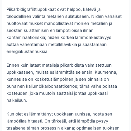
Piikarbidigrafiittiupokkaat ovat helppo, kätevä ja
taloudellinen valinta metallien sulatukseen. Niiden vähäiset
huoltovaatimukset mahdollistavat monien metallien ja
seosten sulattamisen eri lämpötiloissa ilman
kontaminaatioriskiä; niiden korkea lämmönkestävyys
auttaa vähentämään metallihävikkiä ja säästämään
energiakustannuksia.
Ennen kuin lataat metalleja piikarbidista valmistettuun
upokkaaseen, muista esilämmittää se ensin. Kuumenna,
kunnes se on kosketuslämpöinen ja sen pinnalla on
punainen kaliumbikarbonaattikerros; tämä vaihe poistaa
kosteuden, joka muutoin saattaisi johtaa upokkaasi
halkeiluun.
Kun olet esilämmittänyt upokkaan uunissa, nosta sen
lämpötilaa hitaasti. On tärkeää, että lämpötila pysyy
tasaisena tämän prosessin aikana; optimaalisen tuloksen