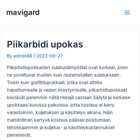
Siirry
mavigard
sisältöön
Pääv
Piikarbidi upokas
By
admin88
/
2023-09-27
Piikarbidiupokkaiden sulatuslämpötilat ovat korkeat, joten
ne soveltuvat muiden kuin rautametallien sulatukseen.
Toisin kuin grafiittiupokkaat, jotka ovat alttiita
hapettumiselle ja veden imeytymiselle, piikarbidiupokkaat
kestävät paremmin näitä riskejä vastaan.Säilytä ja karkaise
upokkaasi kuivissa paikoissa, jotta kosteus ei kerry
varastoinnin, kuljetuksen ja käsittelyn aikana. Näin
mahdollinen kertyvä kosteus pääsee poistumaan
tehokkaammin ja kuljetus- ja käsittelykustannukset
pienenevät.