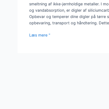
smeltning af ikke-jernholdige metaller. I mo
og vandabsorption, er digler af siliciumcar
Opbevar og temperer dine digler på tørre s
opbevaring, transport og håndtering. Dette v
Smeltedigel
Læs mere "
af
siliciumcarbid