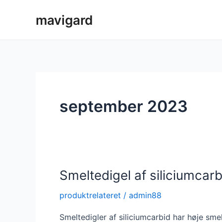
Gå
mavigard
til
indholdet
september 2023
Smeltedigel af siliciumcarb
produktrelateret
/
admin88
Smeltedigler af siliciumcarbid har høje sme