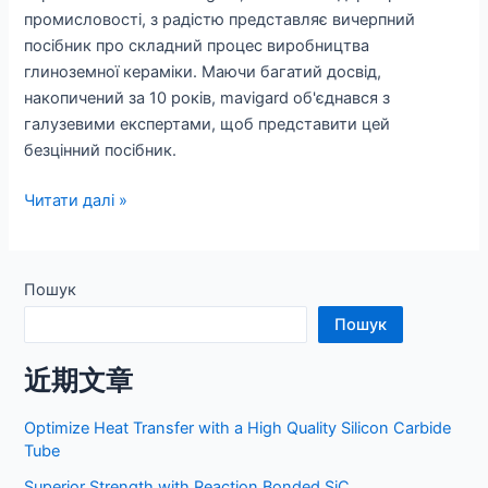
промисловості, з радістю представляє вичерпний
посібник про складний процес виробництва
глиноземної кераміки. Маючи багатий досвід,
накопичений за 10 років, mavigard об'єднався з
галузевими експертами, щоб представити цей
безцінний посібник.
Покращення
Читати далі »
розуміння
та
ефективності:
Пошук
Ми
Пошук
випустили
поглиблений
近期文章
посібник
з
Optimize Heat Transfer with a High Quality Silicon Carbide
виробництва
Tube
глиноземної
Superior Strength with Reaction Bonded SiC
кераміки