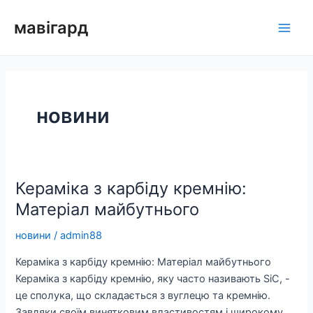
Перейти
мавігард
до
Голо
вмісту
мен
новини
Кераміка з карбіду кремнію:
Матеріал майбутнього
новини
/
admin88
Кераміка з карбіду кремнію: Матеріал майбутнього
Кераміка з карбіду кремнію, яку часто називають SiC, -
це сполука, що складається з вуглецю та кремнію.
Завдяки своїм винятковим властивостям і широкому