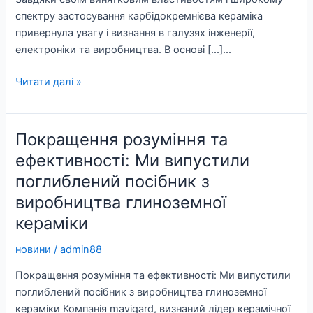
спектру застосування карбідокремнієва кераміка
привернула увагу і визнання в галузях інженерії,
електроніки та виробництва. В основі [...]...
Кераміка
Читати далі »
з
карбіду
кремнію:
Покращення розуміння та
Матеріал
ефективності: Ми випустили
майбутнього
поглиблений посібник з
виробництва глиноземної
кераміки
новини
/
admin88
Покращення розуміння та ефективності: Ми випустили
поглиблений посібник з виробництва глиноземної
кераміки Компанія mavigard, визнаний лідер керамічної