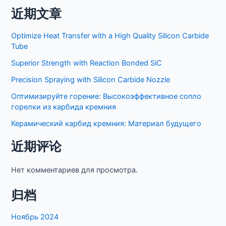
самых
近期文章
требовательных
областей
Optimize Heat Transfer with a High Quality Silicon Carbide
применения
Tube
Superior Strength with Reaction Bonded SiC
Precision Spraying with Silicon Carbide Nozzle
Оптимизируйте горение: Высокоэффективное сопло
горелки из карбида кремния
Керамический карбид кремния: Материал будущего
近期评论
Нет комментариев для просмотра.
归档
Ноябрь 2024