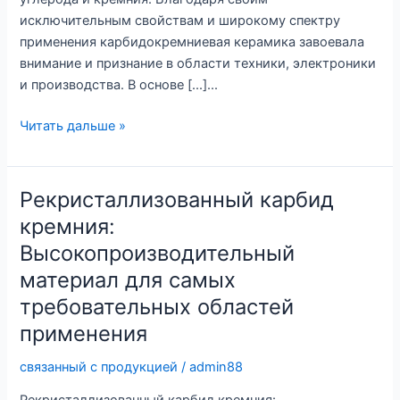
исключительным свойствам и широкому спектру
применения карбидокремниевая керамика завоевала
внимание и признание в области техники, электроники
и производства. В основе [...]...
Керамический
Читать дальше »
карбид
кремния:
Материал
Рекристаллизованный карбид
будущего
кремния:
Высокопроизводительный
материал для самых
требовательных областей
применения
связанный с продукцией
/
admin88