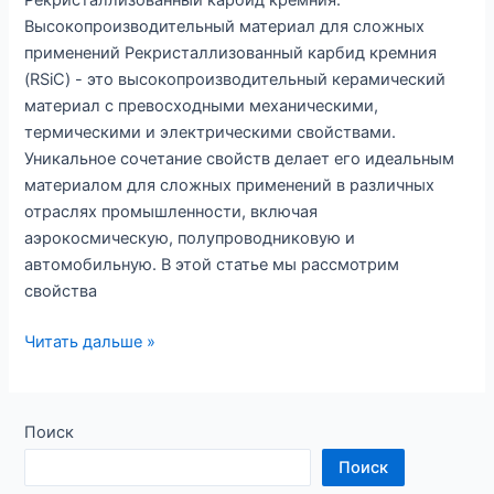
Рекристаллизованный карбид кремния:
Высокопроизводительный материал для сложных
применений Рекристаллизованный карбид кремния
(RSiC) - это высокопроизводительный керамический
материал с превосходными механическими,
термическими и электрическими свойствами.
Уникальное сочетание свойств делает его идеальным
материалом для сложных применений в различных
отраслях промышленности, включая
аэрокосмическую, полупроводниковую и
автомобильную. В этой статье мы рассмотрим
свойства
Рекристаллизованный
Читать дальше »
карбид
кремния:
Высокопроизводительный
Поиск
материал
Поиск
для