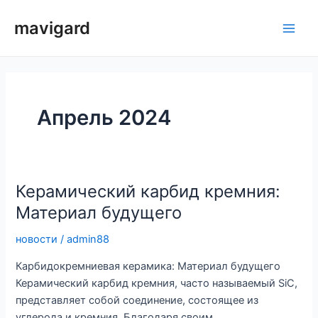
Перейти
mavigard
к
Глав
содержимому
мен
Апрель 2024
Керамический карбид кремния:
Материал будущего
новости
/
admin88
Карбидокремниевая керамика: Материал будущего
Керамический карбид кремния, часто называемый SiC,
представляет собой соединение, состоящее из
углерода и кремния. Благодаря своим