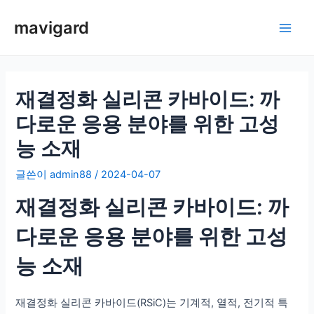
콘
mavigard
텐
메
츠
로
인
건
너
재결정화 실리콘 카바이드: 까
메
뛰
다로운 응용 분야를 위한 고성
뉴
기
능 소재
글쓴이
admin88
/
2024-04-07
재결정화 실리콘 카바이드: 까
다로운 응용 분야를 위한 고성
능 소재
재결정화 실리콘 카바이드(RSiC)는 기계적, 열적, 전기적 특